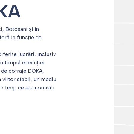
OKA
, Botoșani și în
feră în funcție de
iferite lucrări, inclusiv
n timpul execuției.
i de cofraje DOKA,
 viitor stabil, un mediu
 în timp ce economisiți