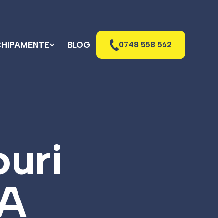
CHIPAMENTE
BLOG
0748 558 562
ouri
KA