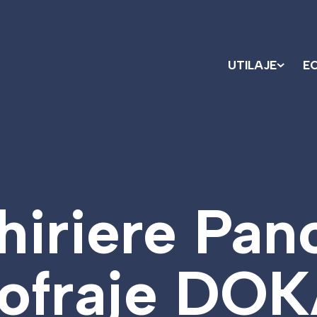
UTILAJE
E
hiriere Pan
ofraje DO