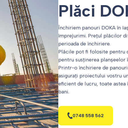
Plăci D
Închiriem panouri DOKA în Iași
împrejurimi. Prețul plăcilor di
perioada de închiriere.
Plăcile pot fi folosite pentru d
pentru susținerea planșeelor î
Printr-o închiriere de panour
asigurați proiectului vostru un
eficient de lucru, toate astea
bani.
0748 558 562