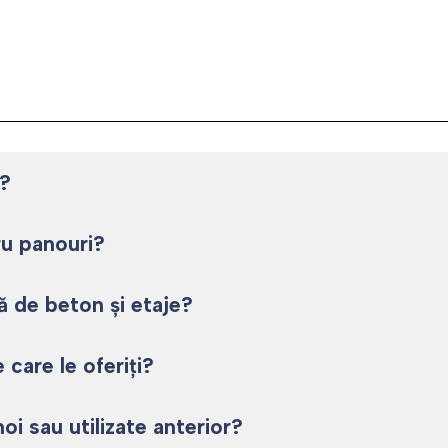
e?
ru panouri?
ă de beton și etaje?
care le oferiți?
oi sau utilizate anterior?