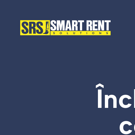
Înc
c